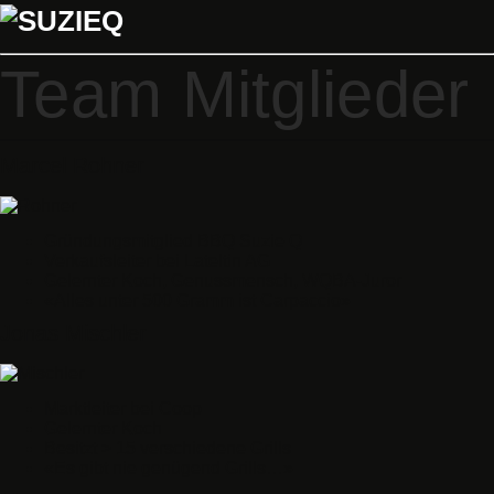
Team Mitglieder
Marcel Rohner
Gründungsmitglied BBQ Suzie Q
Verkaufsleiter bei Lateltin AG
Gelernter Koch, Genussmensch, WQBA-Juror
«Alles unter 500 Gramm ist Carpaccio»
Jonas Mischler
Marktleiter bei Coop
Gelernter Koch
Besitzt > 15 verschiedene Grills
«Es gibt nie genügend Grills…»