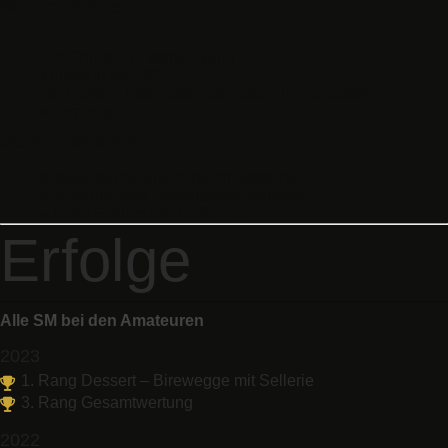
Marco Rohner
Am Grill seit er stehen kann
Zurzeit in der OS
Ob Fleisch, Fisch oder Gemüse – immer dabei
«Born to grill…»
Jasmin Mischler
Kreativität mit einem Touch Moderne
Klar strukturiert, erfolgreiche Schützin
«Jeder Schuss ein Treffer…»
Erfolge
Alle SM bei den Amateuren
2023
1. Rang Dessert – Birewegge mit Sellerie
3. Rang Gesamtwertung
2022