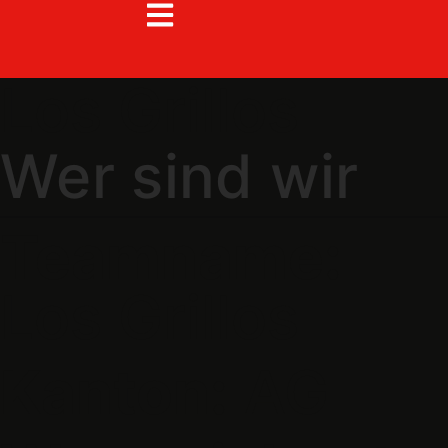
Los Grillos
Wer sind wir
Teamname:
Los Grillos
Kanton:
AG