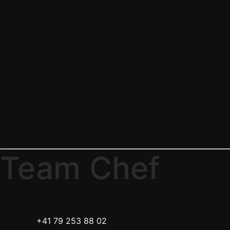
Zeit zu
verbringen,
nicht nur am
Grill.
Team Chef
Klausner Daniel
Tel:
+41 79 253 88 02