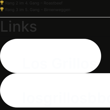
Rang 2 im 4. Gang – Roastbeef
Rang 3 im 5. Gang – Birnenweggen
Links
Los Grillos
losgrillosb