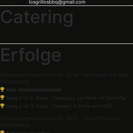
E-Mail:
losgrillosbbq@gmail.com
Catering
Bietet ihr Catering an?
Nur auf Anfrage
Erfolge
Schweizermeisterschaft 2014 – Küsnacht am Rigi
(Amateure)
Vize-Schweizermeister
Rang 2 im 2. Gang – Tafelspitz von Rind mit Kartoffel
Rang 2 im 3. Gang – Dessert: Früchte vom Grill
Schweizermeisterschaft 2015 – Schaffhausen
(Amateure)